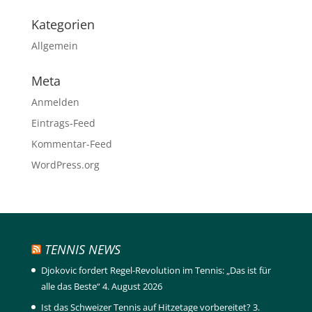
Kategorien
Allgemein
Meta
Anmelden
Eintrags-Feed
Kommentar-Feed
WordPress.org
TENNIS NEWS
Djokovic fordert Regel-Revolution im Tennis: „Das ist für
alle das Beste“
4. August 2026
Ist das Schweizer Tennis auf Hitzetage vorbereitet?
3.