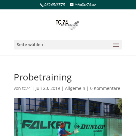
06245/6575
info@tc74.de
Seite wählen
Probetraining
von
tc74
|
Juli 23, 2019
|
Allgemein
|
0 Kommentare