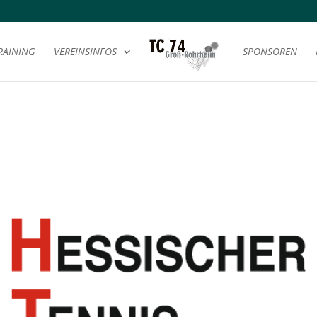
RAINING
VEREINSINFOS
SPONSOREN