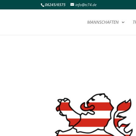
06245/6575
info@tc74.de
MANNSCHAFTEN
T